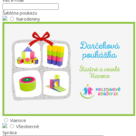
Váš e-mail
Šablóna poukazu
Narodeniny
Vianoce
Všeobecné
Správa