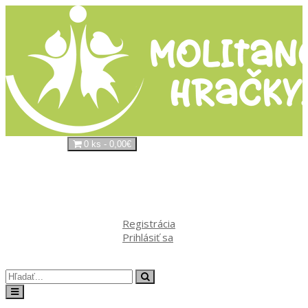
0 ks - 0,00€
Váš nákupný košík je prázdny!
Kontakt
Môj
účet
Registrácia
Prihlásiť sa
Obľúbené produkty (0)