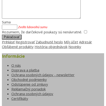
Suma
Zvoľte ľubovoľnú sumu
Rozumiem, že darčekové poukazy sú nenávratné.
Prihlásiť
Registrovať
Zabudnuté heslo
Môj účet
Adresár
Obľúbené produkty
História objednávok
Novinky
Informácie
O nás
Doprava a platba
Ochrana osobných údajov - newsletter
Obchodné podmienky
Odstúpenie od zmluvy
Reklamačný poriadok
Ochrana osobných údajov
Certifikáty