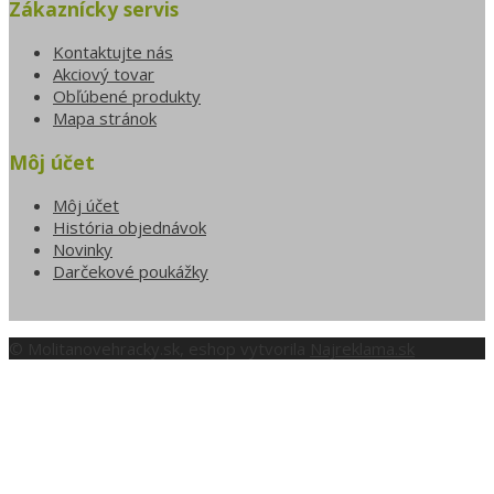
Zákaznícky servis
Kontaktujte nás
Akciový tovar
Obľúbené produkty
Mapa stránok
Môj účet
Môj účet
História objednávok
Novinky
Darčekové poukážky
© Molitanovehracky.sk, eshop vytvorila
Najreklama.sk