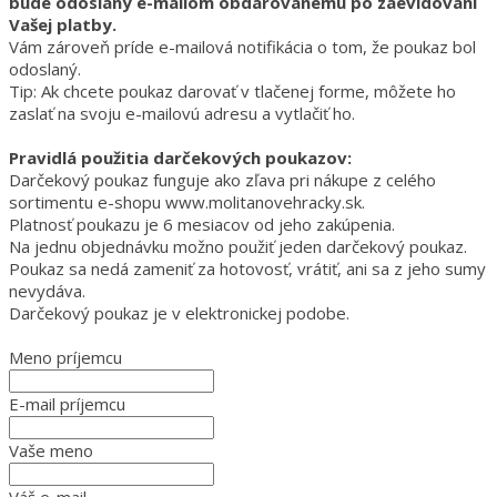
bude odoslaný e-mailom obdarovanému po zaevidovaní
Vašej platby.
Vám zároveň príde e-mailová notifikácia o tom, že poukaz bol
odoslaný.
Tip: Ak chcete poukaz darovať v tlačenej forme, môžete ho
zaslať na svoju e-mailovú adresu a vytlačiť ho.
Pravidlá použitia darčekových poukazov:
Darčekový poukaz funguje ako zľava pri nákupe z celého
sortimentu e-shopu www.molitanovehracky.sk.
Platnosť poukazu je 6 mesiacov od jeho zakúpenia.
Na jednu objednávku možno použiť jeden darčekový poukaz.
Poukaz sa nedá zameniť za hotovosť, vrátiť, ani sa z jeho sumy
nevydáva.
Darčekový poukaz je v elektronickej podobe.
Meno príjemcu
E-mail príjemcu
Vaše meno