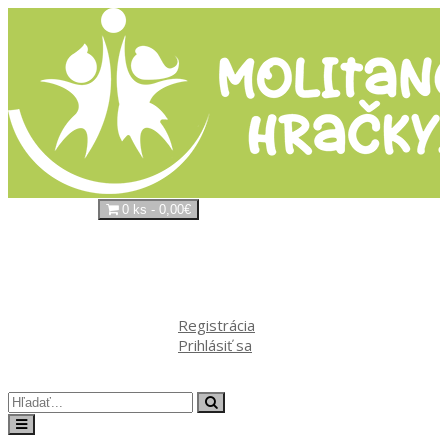
0 ks - 0,00€
Váš nákupný košík je prázdny!
Kontakt
Môj
účet
Registrácia
Prihlásiť sa
Obľúbené produkty (0)