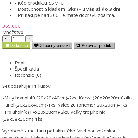
- Kód produktu: SS V10
- Dostupnosť:
Skladom (3ks) - u vás už do 3 dní
- Pri nákupe nad 300,- € máte dopravu zdarma.
369,00€
Množstvo
Do košíka
Obľúbený produkt
Porovnať produkt
Popis
Špecifikácia
Recenzie (0)
Set obsahuje 11 kusov
-Malý hranol 40 (20x20x40cm)-2ks, Kocka (20x20x20cm)-4ks,
Tunel (20x20x40cm)-1ks, Valec 20 (priemer 20x20cm)-1ks,
Trojuholník (14x20x28cm)-2ks, Veľký trojuholník
(29x58x20cm)-1ks
Vyrobené z molitanu potiahnutého farebnou koženkou,
vyznačuje sa ľahkosťou a jednoduchou údržbou (koženka je