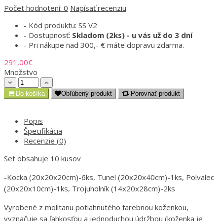
Počet hodnotení: 0
Napísať recenziu
- Kód produktu: SS V2
- Dostupnosť:
Skladom (2ks) - u vás už do 3 dní
- Pri nákupe nad 300,- € máte dopravu zdarma.
291,00€
Množstvo
Do košíka
Obľúbený produkt
Porovnať produkt
Popis
Špecifikácia
Recenzie (0)
Set obsahuje 10 kusov
-Kocka (20x20x20cm)-6ks, Tunel (20x20x40cm)-1ks, Polvalec
(20x20x10cm)-1ks, Trojuholník (14x20x28cm)-2ks
Vyrobené z molitanu potiahnutého farebnou koženkou,
vyznačuje sa ľahkosťou a jednoduchou údržbou (koženka je