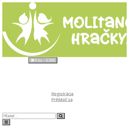
0 ks - 0,00€
Váš nákupný košík je prázdny!
Kontakt
Môj
účet
Registrácia
Prihlásiť sa
Obľúbené produkty (0)