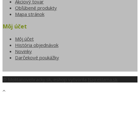
Akciový tovar
Obľúbené produkty
Mapa stránok
Môj účet
Môj účet
História objednávok
Novinky
Darčekové poukážky
© Molitanovehracky.sk, eshop vytvorila
Najreklama.sk