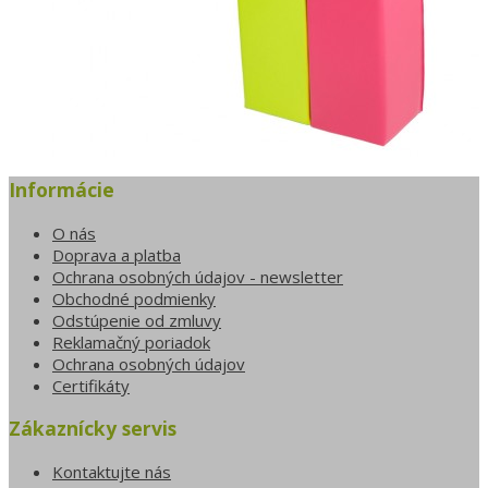
Informácie
Do košíka
O nás
Molitanová
Doprava a platba
Ochrana osobných údajov - newsletter
skladačka S1 (8
Obchodné podmienky
dielcov v sade)
Odstúpenie od zmluvy
Reklamačný poriadok
Ochrana osobných údajov
Certifikáty
259,00€
Zákaznícky servis
Kontaktujte nás